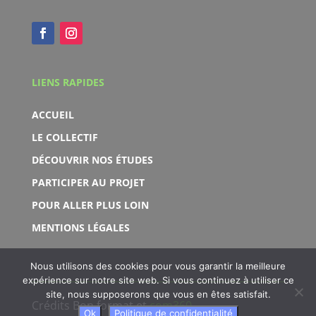
LIENS RAPIDES
ACCUEIL
LE COLLECTIF
DÉCOUVRIR NOS ÉTUDES
PARTICIPER AU PROJET
POUR ALLER PLUS LOIN
MENTIONS LÉGALES
Nous utilisons des cookies pour vous garantir la meilleure
expérience sur notre site web. Si vous continuez à utiliser ce
site, nous supposerons que vous en êtes satisfait.
Crédits Bon format et
com360
.
Ok
Politique de confidentialité