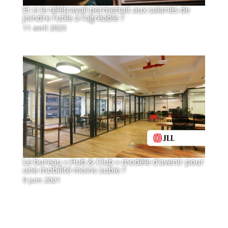
Et si le télétravail permettait aux salariés de
joindre l’utile à l’agréable ?
11 avril 2023
Le bureau « Hub & Club » modèle d’avenir pour
une mobilité moins subie ?
9 juin 2021